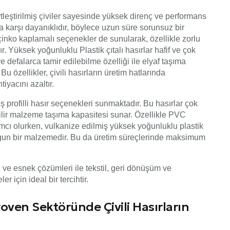
sertleştirilmiş çiviler sayesinde yüksek direnç ve performans
a karşı dayanıklıdır, böylece uzun süre sorunsuz bir
a çinko kaplamalı seçenekler de sunularak, özellikle zorlu
. Yüksek yoğunluklu Plastik çıtalı hasırlar hafif ve çok
ve defalarca tamir edilebilme özelliği ile elyaf taşıma
özellikler, çivili hasırların üretim hatlarında
iyacını azaltır.
 profilli hasır seçenekleri sunmaktadır. Bu hasırlar çok
nilir malzeme taşıma kapasitesi sunar. Özellikle PVC
mcı olurken, vulkanize edilmiş yüksek yoğunluklu plastik
 uygun bir malzemedir. Bu da üretim süreçlerinde maksimum
iği ve esnek çözümleri ile tekstil, geri dönüşüm ve
r için ideal bir tercihtir.
oven Sektöründe Çivili Hasırların