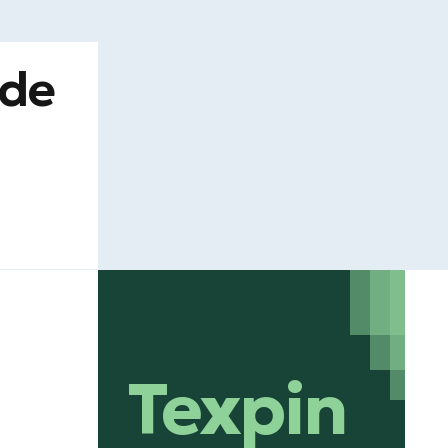
dde
Texpin