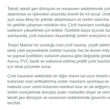
Tekstil, tekstil geri dönüşüm ve nonwoven sektörlerinde çivili h
aktarılması ve işlenmesi sırasında önemli bir rol oynar. Üre
açılı veya dikey bir şekilde aktarılmasını ve üretim sürecine
bir şekilde çalışması mümkün olur. Çivili hasırların sunduğu
kalitesini yükseltmek için kritiktir. Özellikle balya açıcılar
alanlarında, çivili hasırların dayanıklılığı üretim süreçlerini 
Texpin Makine’nin sunduğu özel çivili hasırlar, çeşitli sekt
tahta çıtalı seçeneklerle üretilen hasırlar, her tür tesisin ihti
ve yapısal özellikleri, kullanım alanına göre değişiklik göste
Ayrıca, PVC bantlı ve vulkanize edilmiş profilli çivili hasırlar
için ideal çözümler sunar.
Çivili hasırların sektördeki bir diğer önemi ise uzun ömürlü o
kullanılan özel sertleştirilmiş çiviler, hasırların aşınmaya ve
hattında uzun süreli kullanımı mümkün kılar ve sık değişim g
üretim süreçlerinde duruşlar azalır, maliyetler düşer ve veriml
tekstil geri dönüşüm ve nonwoven sektörlerinde güvenilir ve
tercihtir.