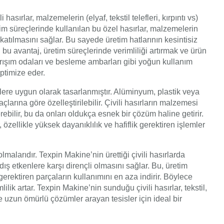
asırlar, malzemelerin (elyaf, tekstil telefleri, kırpıntı vs)
tim süreçlerinde kullanılan bu özel hasırlar, malzemelerin
 katılmasını sağlar. Bu sayede üretim hatlarının kesintisiz
 bu avantaj, üretim süreçlerinde verimliliği artırmak ve ürün
, karışım odaları ve besleme ambarları gibi yoğun kullanım
optimize eder.
örlere uygun olarak tasarlanmıştır. Alüminyum, plastik veya
yaçlarına göre özelleştirilebilir. Çivili hasırların malzemesi
rebilir, bu da onları oldukça esnek bir çözüm haline getirir.
, özellikle yüksek dayanıklılık ve hafiflik gerektiren işlemler
lmalarıdır. Texpin Makine’nin ürettiği çivili hasırlarda
 dış etkenlere karşı dirençli olmasını sağlar. Bu, üretim
erektiren parçaların kullanımını en aza indirir. Böylece
ilik artar. Texpin Makine’nin sunduğu çivili hasırlar, tekstil,
 uzun ömürlü çözümler arayan tesisler için ideal bir