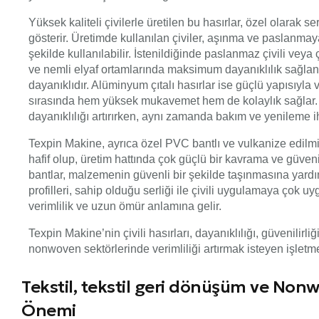
Yüksek kaliteli çivilerle üretilen bu hasırlar, özel olarak 
gösterir. Üretimde kullanılan çiviler, aşınma ve paslanmay
şekilde kullanılabilir. İstenildiğinde paslanmaz çivili vey
ve nemli elyaf ortamlarında maksimum dayanıklılık sağlanır
dayanıklıdır. Alüminyum çıtalı hasırlar ise güçlü yapısıyla 
sırasında hem yüksek mukavemet hem de kolaylık sağlar. Bu 
dayanıklılığı artırırken, aynı zamanda bakım ve yenileme iht
Texpin Makine, ayrıca özel PVC bantlı ve vulkanize edilmiş
hafif olup, üretim hattında çok güçlü bir kavrama ve güve
bantlar, malzemenin güvenli bir şekilde taşınmasına yardı
profilleri, sahip olduğu serliği ile çivili uygulamaya çok
verimlilik ve uzun ömür anlamına gelir.
Texpin Makine’nin çivili hasırları, dayanıklılığı, güvenilirl
nonwoven sektörlerinde verimliliği artırmak isteyen işletmele
Tekstil, tekstil geri dönüşüm ve Nonw
Önemi