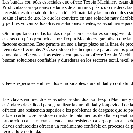
Las bandas con púas especiales que ofrece Texpin Machinery están dis
Producidas con opciones de lamas de aluminio, plástico o madera, las
necesidades de cualquier instalación. El material y las propiedades est
según el área de uso, lo que las convierte en una solución muy flexib
y perfiles vulcanizados ofrecen soluciones ideales, especialmente para
Otra importancia de las bandas de púas en el sector es su longevidad. 
esteras con púas producidas por Texpin Machinery garantizan que las te
factores externos. Esto permite un uso a largo plazo en la línea de pr
reemplazo frecuente. Así, se reducen los tiempos de parada en los pro
aumenta la eficiencia. Las esteras con púas que ofrece Texpin Machin
buscan soluciones confiables y duraderas en los sectores textil, textil r
Clavos especiales endurecidos e inoxidables: durabilidad y confiabili
Los clavos endurecidos especiales producidos por Texpin Machinery e
estándares de calidad para garantizar la durabilidad y longevidad de 
ofrecen una resistencia superior a los problemas de desgaste que se pr
alto en carbono se producen mediante tratamientos de alta temperatura
proporciona a las esteras clavadas una resistencia a largo plazo a las
clavos endurecidos ofrecen un rendimiento confiable en procesos de pro
reciclado y no tejida.