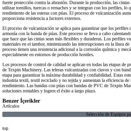
fuerte protección contra la abrasión. Durante la producción, las cinta
utilizar tornillos, tuercas o remaches y se integran con los perfiles, l
rendimiento de las esteras con púas. El proceso de vulcanización aume
proporciona resistencia a factores externos.
El proceso de vulcanización se aplica para garantizar que los perfiles 
armonía con la banda de púas. Este proceso se lleva a cabo calentand
que hace que las cintas sean más flexibles y duraderas. Los perfiles v
materiales en el tambor, minimizando las interrupciones en la línea de
proceso tienen una resistencia adicional a la corrosión química y mec
especialmente en entornos de producción hostiles.
Los procesos de control de calidad se aplican en todas las etapas de 
de Texpin Machinery. Las teleras vulcanizadas con clavos y con ban
etapa para garantizar la máxima durabilidad y confiabilidad. Estas este
industria textil, textil reciclado y no tejida y aumentan la eficiencia d
rendimiento. Las bandas con púas con bandas de PVC de Texpin Mac
soluciones rentables y logren el éxito a largo plazo.
Benzer İçerikler
Artículos
Selección de Equipos pa
top