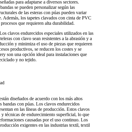
eñadas para adaptarse a diversos sectores.
 bandas se pueden personalizar según las
ructurales de las esteras con púas pueden variar
le. Además, los tapetes clavados con cinta de PVC
 procesos que requieren alta durabilidad.
Los clavos endurecidos especiales utilizados en las
leras con clavo sean resistentes a la abrasión y a
oducción y minimiza el uso de piezas que requieren
cesos productivos, se reducen los costes y se
ery son una opción ideal para instalaciones que
eciclado y no tejido.
dad
stán diseñados de acuerdo con los más altos
las bandas con púas. Los clavos endurecidos
esentan en las líneas de producción. Estos clavos
 y técnicas de endurecimiento superficial, lo que
 deformaciones causadas por el uso continuo. Los
ducción exigentes en las industrias textil, textil