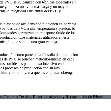
s de PVC se vulcanizan con técnicas especiales sin
o que garantiza una vida más larga y un mayor
nta la integridad estructural del PVC y
de plastico de alta densidad funcionen en perfecta
o bandas de PVC a alta temperatura y presión, lo
ulcanizados garantizan un transporte fluido de los
 producción. Los materiales utilizados en este
ánica, lo que supone una gran ventaja,
producción como parte de la filosofía de producción
das de PVC se prueban meticulosamente en cada
ras son ideales para un uso intensivo en la
e los procesos de producción con su alto
hinery contribuyen a que las empresas obtengan
ra Recortes Textiles, Restos de algodon y Recuperación de Fibras