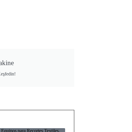
akine
eşfedin!
 Equipos para Recortes Textiles,