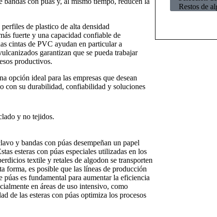
de bandas con púas y, al mismo tiempo, reducen la
Restos de a
erfiles de plastico de alta densidad
más fuerte y una capacidad confiable de
las cintas de PVC ayudan en particular a
d vulcanizados garantizan que se pueda trabajar
cesos productivos.
na opción ideal para las empresas que desean
jido con su durabilidad, confiabilidad y soluciones
iclado y no tejidos.
 con clavo y bandas con púas desempeñan un papel
stas esteras con púas especiales utilizadas en los
rdicios textile y retales de algodon se transporten
a forma, es posible que las líneas de producción
e púas es fundamental para aumentar la eficiencia
ecialmente en áreas de uso intensivo, como
dad de las esteras con púas optimiza los procesos