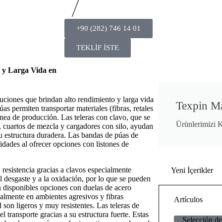
+90 (282) 746 14 01
TEKLİF İSTE
 y Larga Vida en
uciones que brindan alto rendimiento y larga vida
Texpin M
púas permiten transportar materiales (fibras, retales
línea de producción. Las teleras con clavo, que se
Ürünlerimizi K
, cuartos de mezcla y cargadores con silo, ayudan
u estructura duradera. Las bandas de púas de
idades al ofrecer opciones con listones de
a resistencia gracias a clavos especialmente
Yeni İçerikler
l desgaste y a la oxidación, por lo que se pueden
 disponibles opciones con duelas de acero
ialmente en ambientes agresivos y fibras
Artículos
 son ligeros y muy resistentes. Las teleras de
l transporte gracias a su estructura fuerte. Estas
Selección de