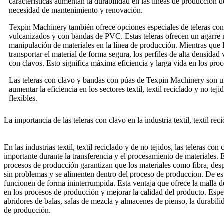
características aumentan la durabilidad en las líneas de producción 
necesidad de mantenimiento y renovación.
Texpin Machinery también ofrece opciones especiales de teleras con p
vulcanizados y con bandas de PVC. Estas teleras ofrecen un agarre 
manipulación de materiales en la línea de producción. Mientras que 
transportar el material de forma segura, los perfiles de alta densida
con clavos. Esto significa máxima eficiencia y larga vida en los pro
Las teleras con clavo y bandas con púas de Texpin Machinery son u
aumentar la eficiencia en los sectores textil, textil reciclado y no te
flexibles.
La importancia de las teleras con clavo en la industria textil, textil rec
En las industrias textil, textil reciclado y de no tejidos, las teleras
importante durante la transferencia y el procesamiento de materiales. E
procesos de producción garantizan que los materiales como fibra, despe
sin problemas y se alimenten dentro del proceso de produccion. De est
funcionen de forma ininterrumpida. Esta ventaja que ofrece la malla d
en los procesos de producción y mejorar la calidad del producto. Esp
abridores de balas, salas de mezcla y almacenes de pienso, la durabili
de producción.